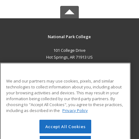
National Park College
101 College Drive
Hot Springs, AR 71913 US
MAIN CONTENT
Career Training
We and our partners may use cookies, pixels, and similar
technologies to collect information about you, including about
ADDITIONAL RESOURCES
your browsing activities and devices. This may result in your
information being collected by our third-party partners. By
Military
Student Blog
choosing to "Accept All Cookies", you agree to these practices,
Financial Assistance
including as described in the
Privacy Policy
Help
Accept All Cookies
© 2026 ed2go, a division of Cengage Learning. All rights
reserved. The material on this site cannot be reproduced or