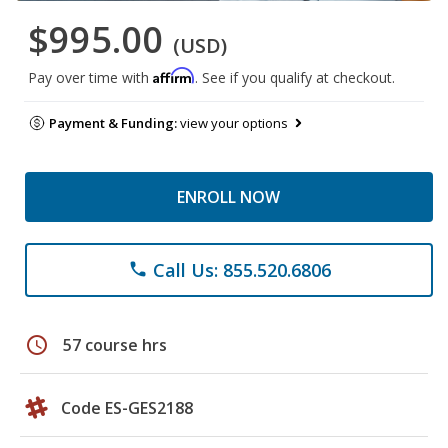
$995.00
(USD)
Affirm
Pay over time with
. See if you qualify at checkout.
Payment & Funding:
view your options
ENROLL NOW
Call Us: 855.520.6806
phone
schedule
57 course hrs
Code ES-GES2188