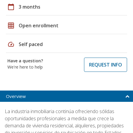
calendar_today
3 months
grid_on
Open enrollment
speed
Self paced
Have a question?
REQUEST INFO
We're here to help
Overview
La industria inmobiliaria continúa ofreciendo sólidas
oportunidades profesionales a medida que crece la
demanda de vivienda residencial, alquileres, propiedades
de inversión y servicios de reubicación en todo Estados