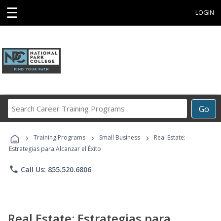
☰
LOGIN
Search
Go
Career
Training
›
›
›
Programs
Training Programs
Small Business
Real Estate:
Estrategias para Alcanzar el Éxito
phone
Call Us: 855.520.6806
Real Estate: Estrategias para